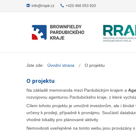
info@rrapk.cz
+420 466 053 920
Jste zde:
Úvodní strana
O projektu
O projektu
Na základě memoranda mezi Pardubickým krajem a
Age
rozvojovou agenturou Pardubického kraje, z které vychá
Cílem tohoto projektu je umožnit investorům, ale i široké 
určeny k prodeji, případně k pronájmu. Součástí databáze 
vhodné lokality pro plánované aktivity.
Nemovitosti uveřejněné na tomto webu jsou provázány 